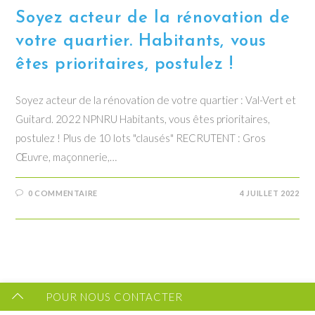
Soyez acteur de la rénovation de
votre quartier. Habitants, vous
êtes prioritaires, postulez !
Soyez acteur de la rénovation de votre quartier : Val-Vert et
Guitard. 2022 NPNRU Habitants, vous êtes prioritaires,
postulez ! Plus de 10 lots "clausés" RECRUTENT : Gros
Œuvre, maçonnerie,…
Vous souhaitez recevoir les dernières infos du CIPRO
0 COMMENTAIRE
4 JUILLET 2022
43 ?
FORMULAIRE DE CONTACT
POUR NOUS CONTACTER