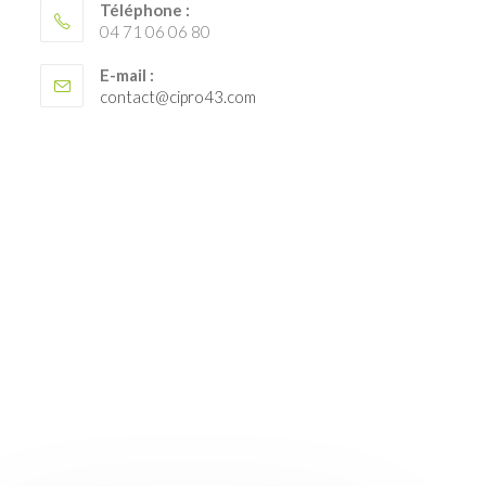
Téléphone :
04 71 06 06 80
E-mail :
S’ouvre
contact@cipro43.com
dans
votre
application