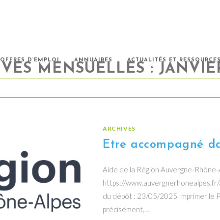
OFFRES D’EMPLOI
ANNUAIRES
ACTUALITÉS ET RESSOURCE
VES MENSUELLES : JANVIE
ARCHIVES
Etre accompagné da
Aide de la Région Auvergne-Rhône-Al
https://www.auvergnerhonealpes.fr/
du dépôt : 23/05/2025 Imprimer le P
précisément,…