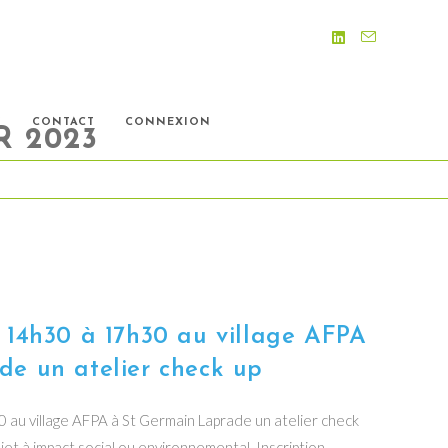
S
CONTACT
CONNEXION
R 2023
 14h30 à 17h30 au village AFPA
e un atelier check up
au village AFPA à St Germain Laprade un atelier check
jet à impact social ou environnemental. Inscription…