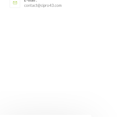
E-mail :
S’ouvre
contact@cipro43.com
dans
votre
application