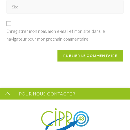
to
Saisir
address
comment
l’URL
to
de
comment
votre
Enregistrer mon nom, mon e-mail et mon site dans le
site
navigateur pour mon prochain commentaire.
(facultatif)
Vous souhaitez recevoir les dernières infos du CIPRO
43 ?
FORMULAIRE DE CONTACT
POUR NOUS CONTACTER