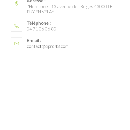
Adresse :
L'Hermione - 13 avenue des Belges 43000 LE
PUY EN VELAY
Téléphone :
04 71 06 06 80
E-mail :
S’ouvre
contact@cipro43.com
dans
votre
application