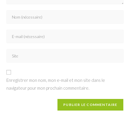
Enter
your
name
Enter
or
your
username
email
to
Saisir
address
comment
l’URL
to
de
comment
votre
Enregistrer mon nom, mon e-mail et mon site dans le
site
navigateur pour mon prochain commentaire.
(facultatif)
Vous souhaitez recevoir les dernières infos du CIPRO
43 ?
FORMULAIRE DE CONTACT