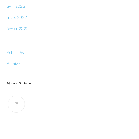
avril 2022
mars 2022
février 2022
Actualités
Archives
Nous Suivre…
Vous souhaitez recevoir les dernières infos du CIPRO
43 ?
FORMULAIRE DE CONTACT