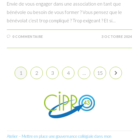
Envie de vous engager dans une association en tant que
bénévole ou besoin de vous former ? Vous pensez que le
bénévolat c’est trop compliqué ? Trop exigeant ? Et si…
0 COMMENTAIRE
3 OCTOBRE 2024
1
2
3
4
…
15
Aller à la pa
Atelier – Mettre en place une gouvernance collégiale dans mon