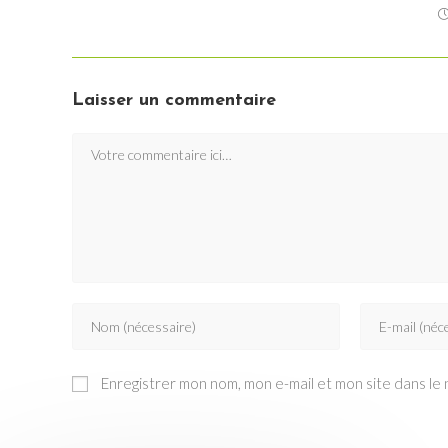
Laisser un commentaire
Comment
Enter
Enter
your
your
name
email
Enregistrer mon nom, mon e-mail et mon site dans le
or
address
username
to
to
comment