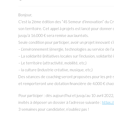
publiée :
category:
de
la
publication :
Bonjour,
C’est la 2ème édition des “4S Semeur d’innovation” du Cré
son territoire. Cet appel à projets est lancé pour donner
jusqu’à 16.000 € sera remise aux lauréats.
Seule condition pour participer, avoir un projet innovant s
– L’environnement (énergie, technologies au service de l’ag
– La solidarité (initiatives locales sur l’inclusion, solidarit
– Le territoire (attractivité, mobilité, etc.)
– la culture (industrie créative, musique, etc.)
Des séances de coaching seront proposées pour les pré-s
et remporteront une dotation financière de 4.000 € chac
Pour participer : dès aujourd’hui et jusqu’au 10 avril 2022
invités à déposer un dossier à l’adresse suivante :
https:
3 semaines pour candidater, n’oubliez pas !