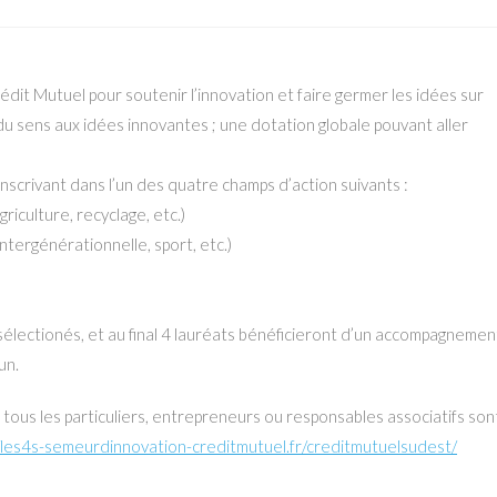
dit Mutuel pour soutenir l’innovation et faire germer les idées sur
 du sens aux idées innovantes ; une dotation globale pouvant aller
’inscrivant dans l’un des quatre champs d’action suivants :
riculture, recyclage, etc.)
é intergénérationnelle, sport, etc.)
électionés, et au final 4 lauréats bénéficieront d’un accompagnemen
un.
, tous les particuliers, entrepreneurs ou responsables associatifs son
//les4s-semeurdinnovation-creditmutuel.fr/creditmutuelsudest/