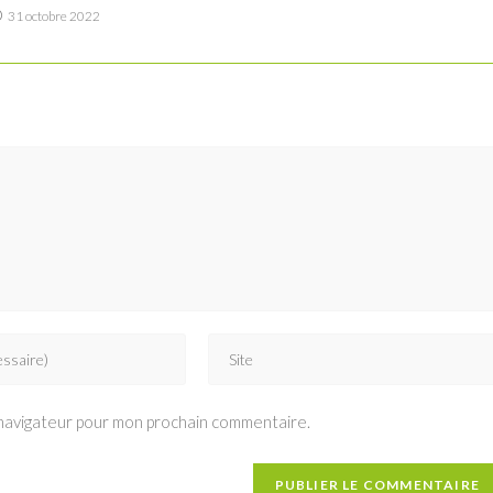
31 octobre 2022
Saisir
l’URL
de
 navigateur pour mon prochain commentaire.
votre
site
(facultatif)