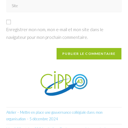
Saisir
address
comment
l’URL
to
de
comment
votre
Enregistrer mon nom, mon e-mail et mon site dans le
site
navigateur pour mon prochain commentaire.
(facultatif)
Atelier – Mettre en place une gouvernance collégiale dans mon
organisation – 5 décembre 2024