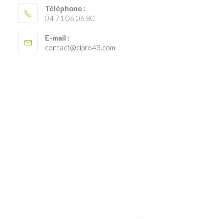
Téléphone :
04 71 06 06 80
E-mail :
S’ouvre
contact@cipro43.com
dans
votre
application