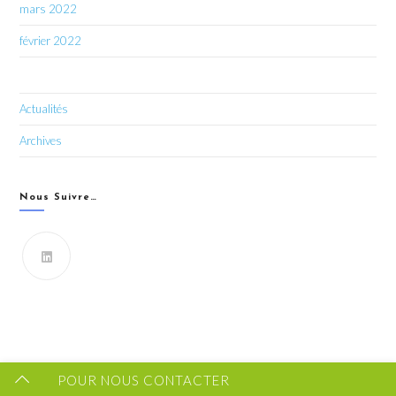
mars 2022
février 2022
Actualités
Archives
Nous Suivre…
Vous souhaitez recevoir les dernières infos du CIPRO
43 ?
FORMULAIRE DE CONTACT
POUR NOUS CONTACTER