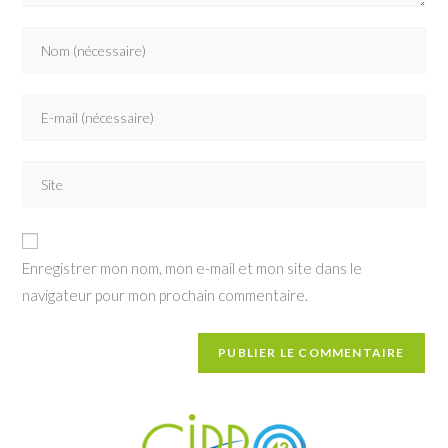
Enter
your
name
Enter
or
your
username
email
to
Saisir
address
comment
l’URL
to
de
comment
votre
Enregistrer mon nom, mon e-mail et mon site dans le
site
navigateur pour mon prochain commentaire.
(facultatif)