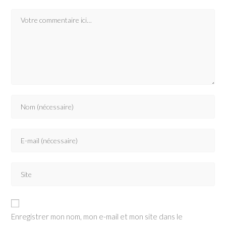
Comment
Enter
your
name
Enter
or
your
username
email
to
Saisir
address
comment
l’URL
to
de
comment
votre
Enregistrer mon nom, mon e-mail et mon site dans le
site