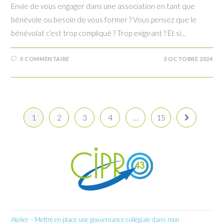
Envie de vous engager dans une association en tant que
bénévole ou besoin de vous former ? Vous pensez que le
bénévolat c’est trop compliqué ? Trop exigeant ? Et si…
0 COMMENTAIRE
3 OCTOBRE 2024
1
2
3
4
…
15
Aller à la pa
Atelier – Mettre en place une gouvernance collégiale dans mon