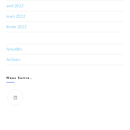
avril 2022
mars 2022
février 2022
Actualités
Archives
Nous Suivre…
Vous souhaitez recevoir les dernières infos du CIPRO
43 ?
FORMULAIRE DE CONTACT