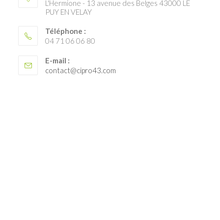
L'Hermione - 13 avenue des Belges 43000 LE
PUY EN VELAY
Téléphone :
04 71 06 06 80
E-mail :
S’ouvre
contact@cipro43.com
dans
votre
application