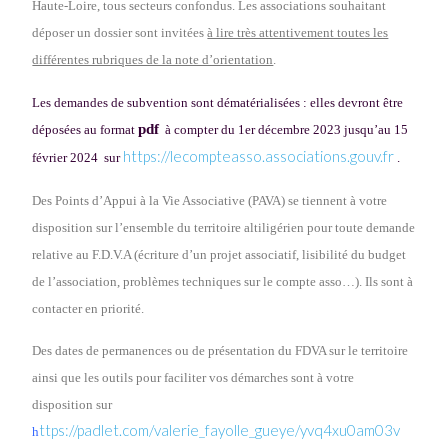
Haute-Loire, tous secteurs confondus. Les associations souhaitant
déposer un dossier sont invitées
à lire très attentivement toutes les
différentes rubriques de la note d’orientation
.
Les demandes de subvention sont dématérialisées : elles devront être
pdf
déposées au format
à
compter du 1er décembre 2023 jusqu’au 15
https://lecompteasso.associations.gouv.fr
février 2024
sur
.
Des Points d’Appui à la Vie Associative (PAVA) se tiennent à votre
disposition sur l’ensemble du territoire altiligérien pour toute demande
relative au F.D.V.A (écriture d’un projet associatif, lisibilité du budget
de l’association, problèmes techniques sur le compte asso…). Ils sont à
contacter en priorité.
Des dates de permanences ou de présentation du FDVA sur le territoire
ainsi que les outils pour faciliter vos démarches sont à votre
disposition sur
ttps://padlet.com/valerie_fayolle_gueye/yvq4xu0am03v
h