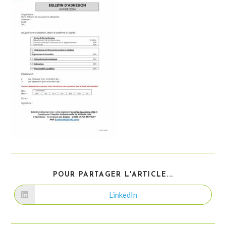
PARTAGER
POUR PARTAGER L'ARTICLE...
CE
CONTENU
LinkedIn
Ouvrir
dans
une
autre
fenêtre