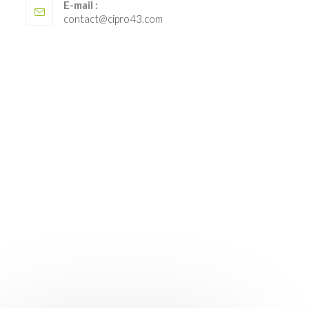
E-mail :
S’ouvre
contact@cipro43.com
dans
votre
application