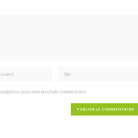
Saisir
l’URL
de
 navigateur pour mon prochain commentaire.
votre
site
(facultatif)