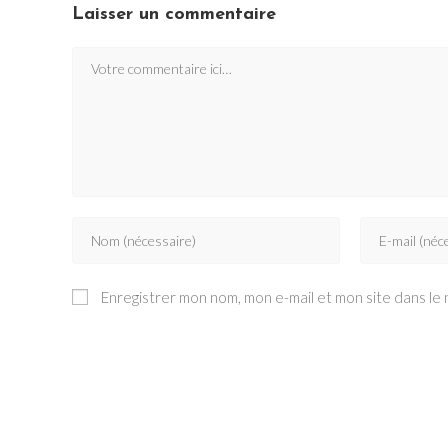
Laisser un commentaire
Comment
Enter
Enter
your
your
name
email
Enregistrer mon nom, mon e-mail et mon site dans le
or
address
username
to
to
comment
comment