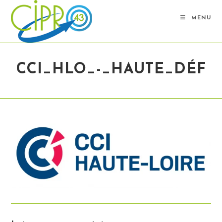
Skip
to
MENU
content
CCI_HLO_-_HAUTE_DÉF