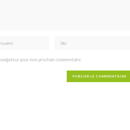
Saisir
l’URL
de
 navigateur pour mon prochain commentaire.
votre
site
(facultatif)