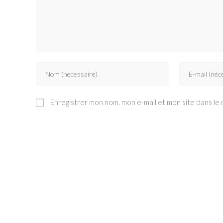
Enter
Enter
your
your
name
email
Enregistrer mon nom, mon e-mail et mon site dans le
or
address
username
to
to
comment
comment