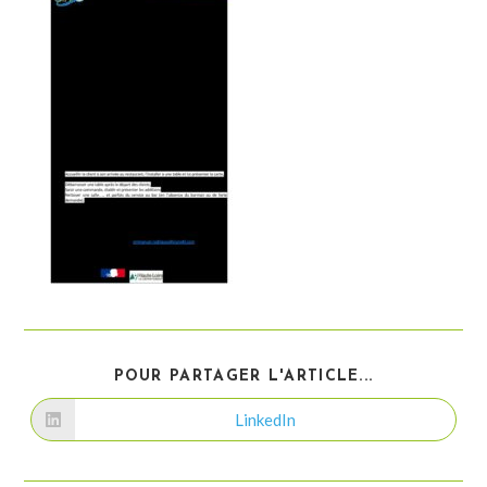
PARTAGER
POUR PARTAGER L'ARTICLE...
CE
CONTENU
LinkedIn
Ouvrir
dans
une
autre
fenêtre