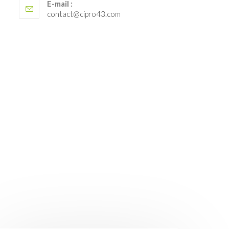
E-mail :
S’ouvre
contact@cipro43.com
dans
votre
application