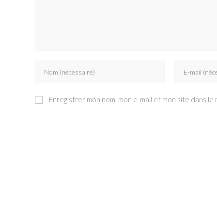
Enter
Enter
your
your
name
email
Enregistrer mon nom, mon e-mail et mon site dans le
or
address
username
to
to
comment
comment