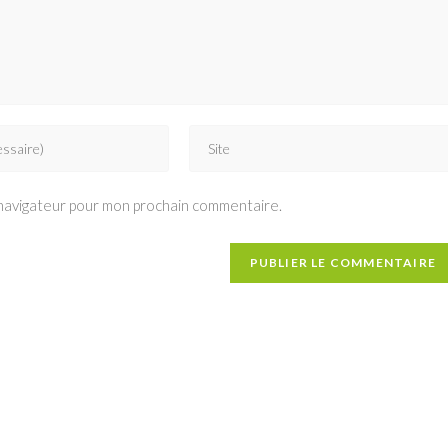
Saisir
l’URL
de
 navigateur pour mon prochain commentaire.
votre
site
(facultatif)