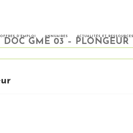
OFFRES D’EMPLOI
ANNUAIRES
ACTUALITÉS ET RESSOURCE
DOC GME 03 – PLONGEUR
ur