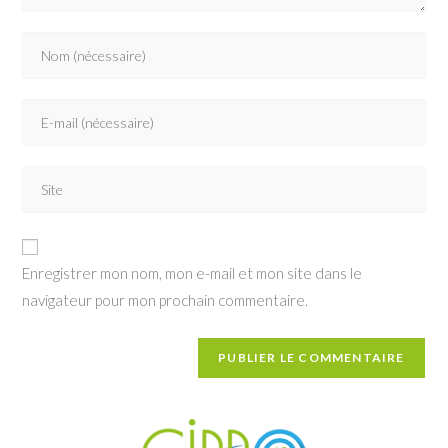
Enter
your
name
Enter
or
your
username
email
to
Saisir
address
comment
l’URL
to
de
comment
votre
Enregistrer mon nom, mon e-mail et mon site dans le
site
navigateur pour mon prochain commentaire.
(facultatif)