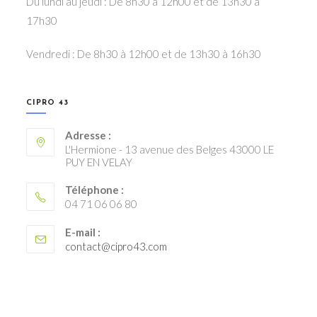
Du lundi au jeudi : De 8h30 à 12h00 et de 13h30 à
17h30
Vendredi : De 8h30 à 12h00 et de 13h30 à 16h30
CIPRO 43
Adresse :
L'Hermione - 13 avenue des Belges 43000 LE
PUY EN VELAY
Téléphone :
04 71 06 06 80
E-mail :
S’ouvre
contact@cipro43.com
dans
votre
application