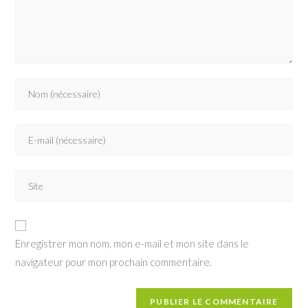
Enter
your
name
Enter
or
your
username
email
to
Saisir
address
comment
l’URL
to
de
comment
votre
Enregistrer mon nom, mon e-mail et mon site dans le
site
navigateur pour mon prochain commentaire.
(facultatif)