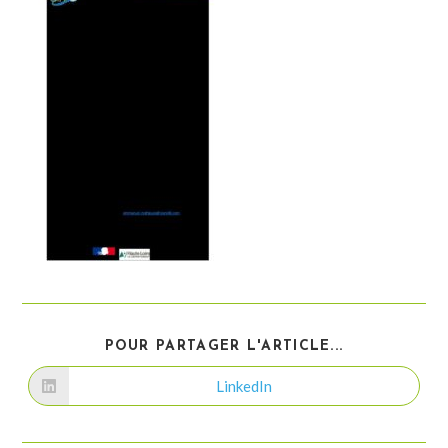
PARTAGER
POUR PARTAGER L'ARTICLE...
CE
CONTENU
LinkedIn
Ouvrir
dans
une
autre
fenêtre