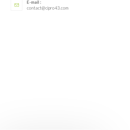
E-mail :
S’ouvre
contact@cipro43.com
dans
votre
application