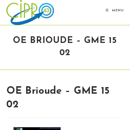
Skip
to
MENU
content
OE BRIOUDE – GME 15
02
OE Brioude – GME 15
02