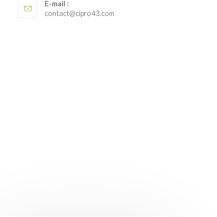
E-mail :
S’ouvre
contact@cipro43.com
dans
votre
application