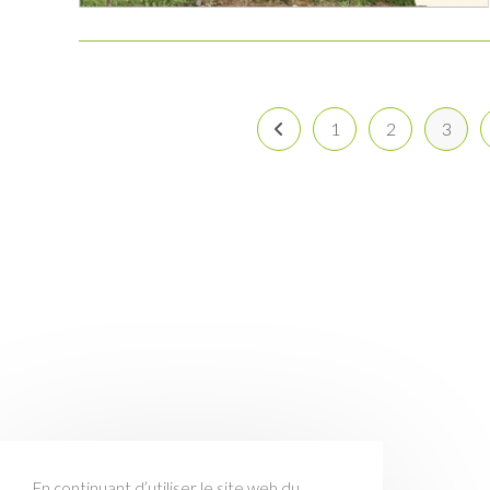
1
2
3
Go to the previous page
En continuant d’utiliser le site web du