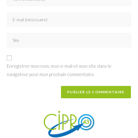
your
name
Enter
or
your
username
email
to
Saisir
address
comment
l’URL
to
de
comment
votre
Enregistrer mon nom, mon e-mail et mon site dans le
site
navigateur pour mon prochain commentaire.
(facultatif)