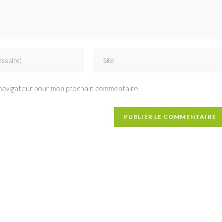
Saisir
l’URL
de
 navigateur pour mon prochain commentaire.
votre
site
(facultatif)