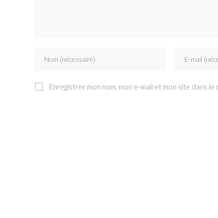
Enter
Enter
your
your
name
email
Enregistrer mon nom, mon e-mail et mon site dans le
or
address
username
to
to
comment
comment